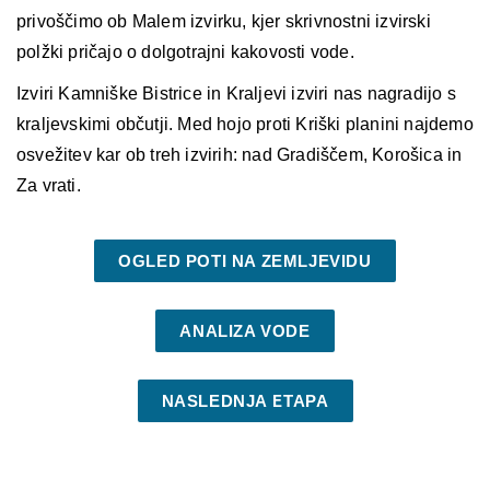
privoščimo ob
Malem izvirku
, kjer skrivnostni izvirski
polžki pričajo o dolgotrajni kakovosti vode.
Izviri Kamniške Bistrice
in
Kraljevi izviri
nas nagradijo s
kraljevskimi občutji. Med hojo proti Kriški planini najdemo
osvežitev kar ob treh izvirih:
nad Gradiščem
,
Korošica
in
Za vrati
.
OGLED POTI NA ZEMLJEVIDU
ANALIZA VODE
NASLEDNJA ETAPA