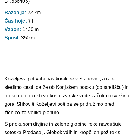
14.536405)
Razdalja:
22 km
Čas hoje:
7 h
Vzpon:
1430 m
Spust:
350 m
Koželjeva pot vabi naš korak že v Stahovici, a raje
sledimo cesti, da že ob
Konjskem potoku
(ob strelišču) in
pri
koritu ob cesti
v okusu izvirske vode začutimo svežino
gora. Slikoviti Koželjevi poti pa se pridružimo pred
žičnico za Veliko planino.
S priokusom divjine in zelene globine reke navdušuje
soteska Predaselj. Globok vdih in krepčilen požirek si