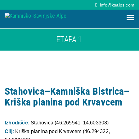
info@ksalps.com
ETAPA 1
Stahovica–Kamniška Bistrica–
Kriška planina pod Krvavcem
Izhodišče:
Stahovica (46.265541, 14.603308)
Cilj:
Kriška planina pod Krvavcem (46.294322,