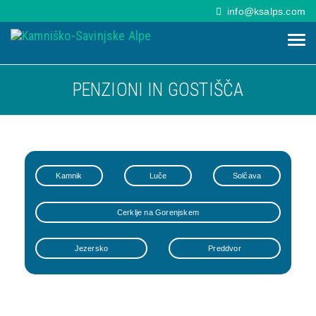
info@ksalps.com
PENZIONI IN GOSTIŠČA
Kamnik
Luče
Solčava
Cerklje na Gorenjskem
Jezersko
Preddvor